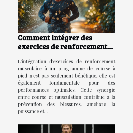
Comment intégrer des
exercices de renforcement
musculaire à votre
L'intégration d'exercices de renforcement
entraînement de course à
musculaire à un programme de course à
pied
pied n'est pas seulement bénéfique, elle est
également fondamentale pour des
performances optimales. Cette synergie
entre course et musculation contribue à la
prévention des blessures, améliore la
puissance et...