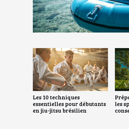
Les 10 techniques
Prép
essentielles pour débutants
les s
en jiu-jitsu brésilien
conse