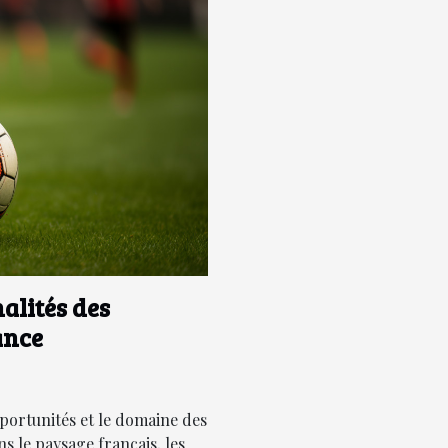
alités des
ance
pportunités et le domaine des
ns le paysage français, les