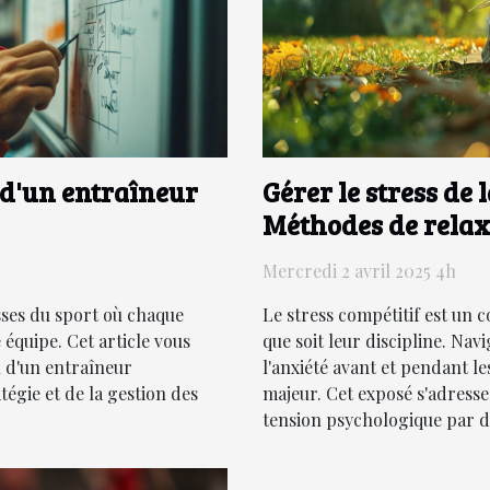
s d'un entraîneur
Gérer le stress de
Méthodes de relax
Mercredi 2 avril 2025 4h
sses du sport où chaque
Le stress compétitif est un 
 équipe. Cet article vous
que soit leur discipline. Na
n d'un entraîneur
l'anxiété avant et pendant l
tégie et de la gestion des
majeur. Cet exposé s'adresse
tension psychologique par de