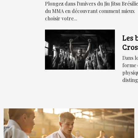
Brésilien et le MMA ?
Plongez dans l'univers du Jiu Jitsu Brésili
du MMA en découvrant comment mieux
choisir votre...
Les 
Cros
amél
Dans l
endu
forme 
physiq
forc
disting