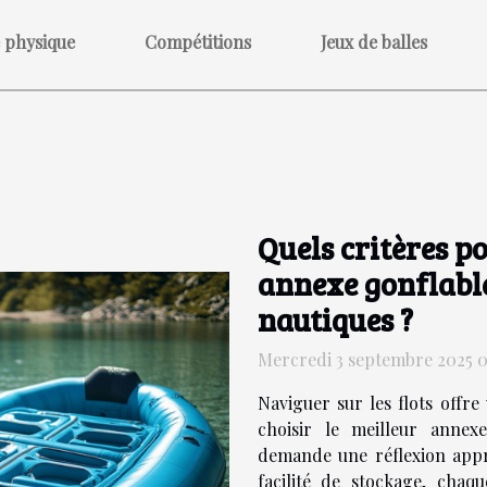
 physique
Compétitions
Jeux de balles
Quels critères po
annexe gonflabl
nautiques ?
Mercredi 3 septembre 2025 
Naviguer sur les flots offre
choisir le meilleur annex
demande une réflexion appro
facilité de stockage, chaq