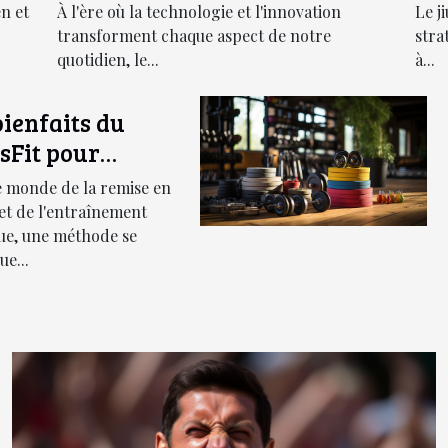
et accessoires pour booster
br
en et
À l'ère où la technologie et l'innovation
Le ji
votre routine d’exercice
transforment chaque aspect de notre
stra
quotidien, le...
à...
bienfaits du
sFit pour
iorer votre
e monde de la remise en
rance et votre
et de l'entraînement
ue, une méthode se
e
ue...