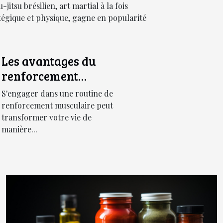
ésilien
u-jitsu brésilien, art martial à la fois
tégique et physique, gagne en popularité
Les avantages du
renforcement
musculaire pour la
S'engager dans une routine de
santé globale
renforcement musculaire peut
transformer votre vie de
manière...