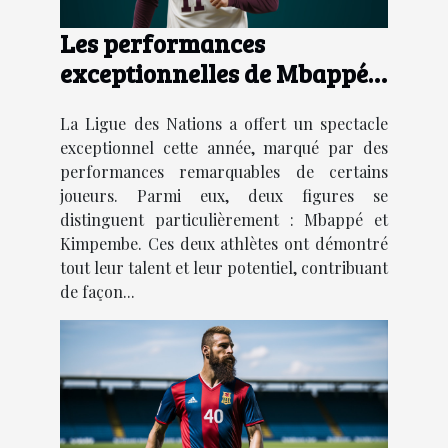
Les performances
exceptionnelles de Mbappé
et Kimpembe dans la Ligue
La Ligue des Nations a offert un spectacle
des Nations : analyse et
exceptionnel cette année, marqué par des
perspectives
performances remarquables de certains
joueurs. Parmi eux, deux figures se
distinguent particulièrement : Mbappé et
Kimpembe. Ces deux athlètes ont démontré
tout leur talent et leur potentiel, contribuant
de façon...