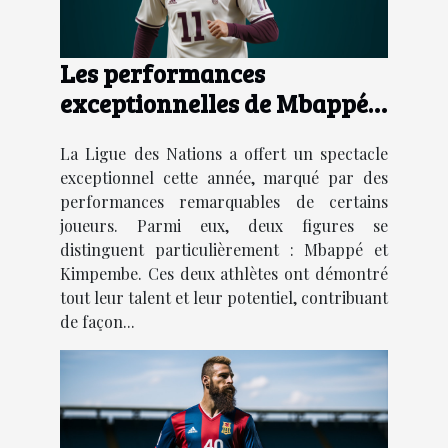
Les performances
exceptionnelles de Mbappé
et Kimpembe dans la Ligue
La Ligue des Nations a offert un spectacle
des Nations : analyse et
exceptionnel cette année, marqué par des
perspectives
performances remarquables de certains
joueurs. Parmi eux, deux figures se
distinguent particulièrement : Mbappé et
Kimpembe. Ces deux athlètes ont démontré
tout leur talent et leur potentiel, contribuant
de façon...