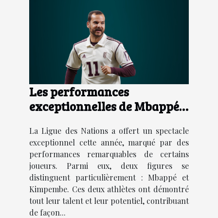
Les performances
exceptionnelles de Mbappé
et Kimpembe dans la Ligue
La Ligue des Nations a offert un spectacle
des Nations : analyse et
exceptionnel cette année, marqué par des
perspectives
performances remarquables de certains
joueurs. Parmi eux, deux figures se
distinguent particulièrement : Mbappé et
Kimpembe. Ces deux athlètes ont démontré
tout leur talent et leur potentiel, contribuant
de façon...