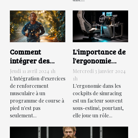
L'importance de
Comment
l'ergonomie
intégrer des
dans les cockpits
exercices de
Mercredi 3 janvier 2024
Jeudi 11 avril 2024 1h
de simracing
renforcement
1h
L'intégration d'exercices
pour la
L'ergonomie dans les
musculaire à
de renforcement
cockpits de simracing
musculaire à un
performance
votre
est un facteur souvent
programme de course à
entraînement de
sous-estimé, pourtant,
pied n'est pas
course à pied
elle joue un rôle...
seulement...