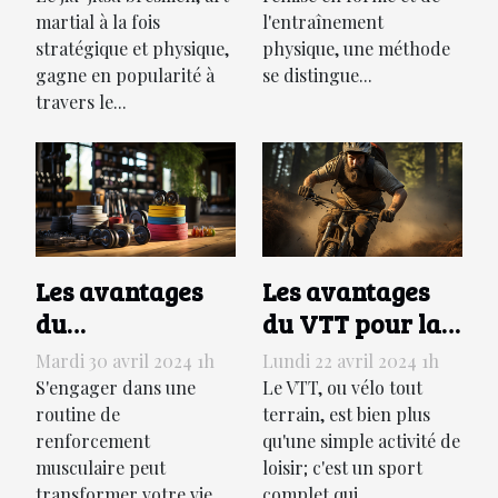
jitsu brésilien
votre force
martial à la fois
l'entraînement
stratégique et physique,
physique, une méthode
gagne en popularité à
se distingue...
travers le...
Les avantages
Les avantages
du
du VTT pour la
renforcement
forme physique :
Mardi 30 avril 2024 1h
Lundi 22 avril 2024 1h
musculaire pour
pourquoi opter
S'engager dans une
Le VTT, ou vélo tout
la santé globale
routine de
pour le vélo tout
terrain, est bien plus
renforcement
qu'une simple activité de
terrain
musculaire peut
loisir; c'est un sport
transformer votre vie
complet qui...