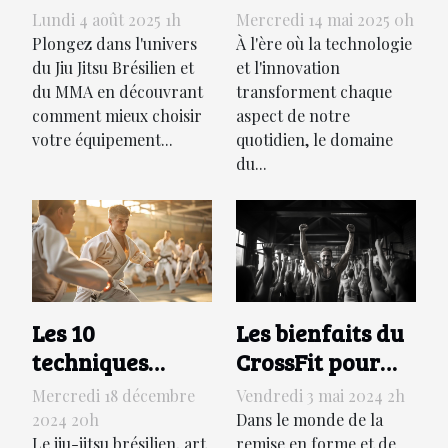
pour le Jiu Jitsu
de l'année
Lundi 4 août 2025 1h
Mercredi 14 mai 2025 0h
Brésilien et le
gadgets et
Plongez dans l'univers
À l'ère où la technologie
MMA ?
du Jiu Jitsu Brésilien et
accessoires pour
et l'innovation
du MMA en découvrant
transforment chaque
booster votre
comment mieux choisir
aspect de notre
routine
votre équipement...
quotidien, le domaine
d’exercice
du...
Les 10
Les bienfaits du
techniques
CrossFit pour
essentielles pour
améliorer votre
Mercredi 18 décembre
Vendredi 3 mai 2024 2h
débutants en jiu-
endurance et
2024 20h
Dans le monde de la
Le jiu-jitsu brésilien, art
remise en forme et de