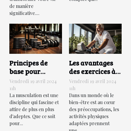
de manière
significative....
Principes de
Les avantages
base pour
des exercices à
commencer la
faible impact
Vendredi 19 avril 2024
Vendredi 19 avril 2024
musculation :
comme le mini
11h
11h
équipements et
La musculation est une
vélo pour les
Dans un monde où le
discipline qui fascine et
bien-être est au cœur
routines
seniors
attire de plus en plus
des préoccupations, les
d'adeptes. Que ce soit
activités physiques
pour...
adaptées prennent
une...