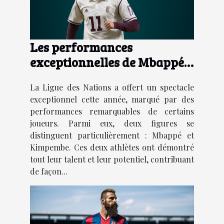
Les performances
exceptionnelles de Mbappé
et Kimpembe dans la Ligue
La Ligue des Nations a offert un spectacle
des Nations : analyse et
exceptionnel cette année, marqué par des
perspectives
performances remarquables de certains
joueurs. Parmi eux, deux figures se
distinguent particulièrement : Mbappé et
Kimpembe. Ces deux athlètes ont démontré
tout leur talent et leur potentiel, contribuant
de façon...